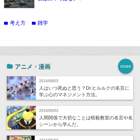
考え方
雑学
folder
folder
アニメ・漫画
more
2016/08/03
人はいつ死ぬと思う？Dr.ヒルルクの名言に
学ぶ心のマネジメント方法。
2016/06/02
人間関係で大切なことは暗殺教室の名言や名
シーンから学んだ。