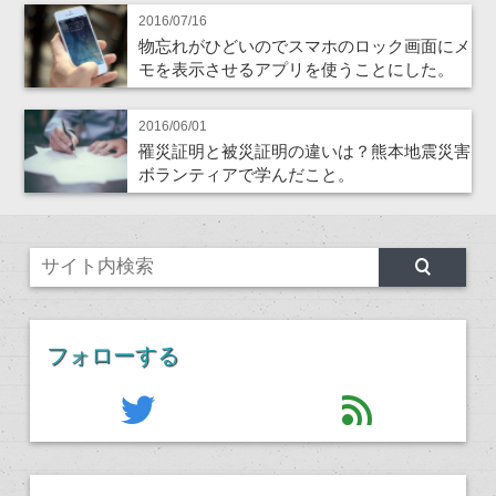
2016/07/16
物忘れがひどいのでスマホのロック画面にメ
モを表示させるアプリを使うことにした。
2016/06/01
罹災証明と被災証明の違いは？熊本地震災害
ボランティアで学んだこと。
フォローする
twitter
feed