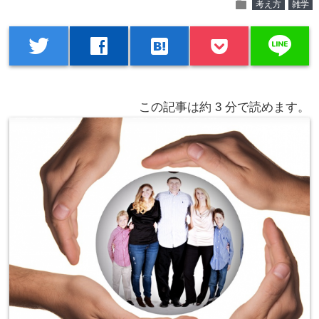
folder
考え方
雑学
line
twitter
facebook
hatenabookmark
この記事は約
3
分で読めます。