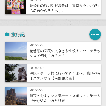
2016/05/09
晩婚化の原因や解決策は「東京タラレバ娘」
の名言から学ぶべし。
旅行記
more
2016/05/05
琵琶湖の面積の大きさや比較！マツコデラッ
クスで例えてみると？
2016/04/28
沖縄へ男一人旅に行ってきたよ〜。感想やら
オススメやら【南部観光編】
2016/04/06
新宿のおすすめ人気デートスポットに男一人
で乗り込んでみた結果…。