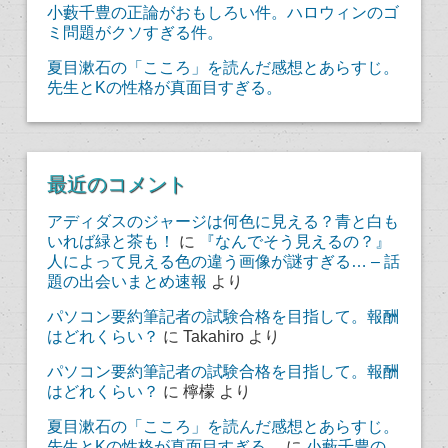
小藪千豊の正論がおもしろい件。ハロウィンのゴ
ミ問題がクソすぎる件。
夏目漱石の「こころ」を読んだ感想とあらすじ。
先生とKの性格が真面目すぎる。
最近のコメント
アディダスのジャージは何色に見える？青と白も
いれば緑と茶も！
に
『なんでそう見えるの？』
人によって見える色の違う画像が謎すぎる… – 話
題の出会いまとめ速報
より
パソコン要約筆記者の試験合格を目指して。報酬
はどれくらい？
に
Takahiro
より
パソコン要約筆記者の試験合格を目指して。報酬
はどれくらい？
に
檸檬
より
夏目漱石の「こころ」を読んだ感想とあらすじ。
先生とKの性格が真面目すぎる。
に
小藪千豊の