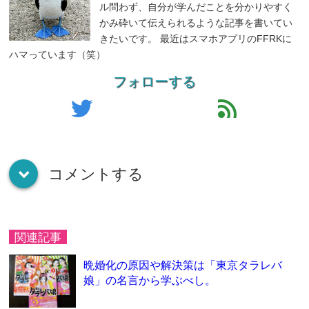
ル問わず、自分が学んだことを分かりやすく
かみ砕いて伝えられるような記事を書いてい
きたいです。 最近はスマホアプリのFFRKに
ハマっています（笑）
フォローする
twitter
feed
コメントする
down
関連記事
晩婚化の原因や解決策は「東京タラレバ
娘」の名言から学ぶべし。