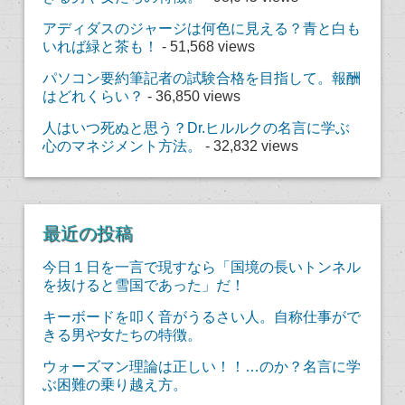
アディダスのジャージは何色に見える？青と白も
いれば緑と茶も！
- 51,568 views
パソコン要約筆記者の試験合格を目指して。報酬
はどれくらい？
- 36,850 views
人はいつ死ぬと思う？Dr.ヒルルクの名言に学ぶ
心のマネジメント方法。
- 32,832 views
最近の投稿
今日１日を一言で現すなら「国境の長いトンネル
を抜けると雪国であった」だ！
キーボードを叩く音がうるさい人。自称仕事がで
きる男や女たちの特徴。
ウォーズマン理論は正しい！！…のか？名言に学
ぶ困難の乗り越え方。