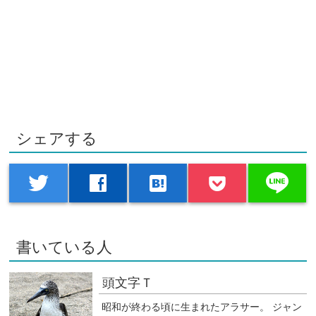
シェアする
line
twitter
facebook
hatenabookmark
書いている人
頭文字Ｔ
昭和が終わる頃に生まれたアラサー。 ジャン