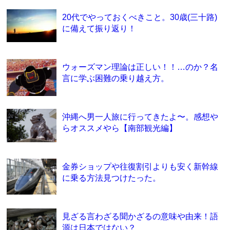
20代でやっておくべきこと。30歳(三十路)
に備えて振り返り！
ウォーズマン理論は正しい！！…のか？名
言に学ぶ困難の乗り越え方。
沖縄へ男一人旅に行ってきたよ〜。感想や
らオススメやら【南部観光編】
金券ショップや往復割引よりも安く新幹線
に乗る方法見つけたった。
見ざる言わざる聞かざるの意味や由来！語
源は日本ではない？