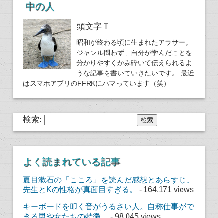
中の人
頭文字Ｔ
昭和が終わる頃に生まれたアラサー。
ジャンル問わず、自分が学んだことを
分かりやすくかみ砕いて伝えられるよ
うな記事を書いていきたいです。 最近
はスマホアプリのFFRKにハマっています（笑）
検索:
よく読まれている記事
夏目漱石の「こころ」を読んだ感想とあらすじ。
先生とKの性格が真面目すぎる。
- 164,171 views
キーボードを叩く音がうるさい人。自称仕事がで
きる男や女たちの特徴。
- 98,045 views