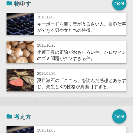
物申す
more
2016/12/03
キーボードを叩く音がうるさい人。自称仕事
ができる男や女たちの特徴。
2016/10/26
小藪千豊の正論がおもしろい件。ハロウィン
のゴミ問題がクソすぎる件。
2016/09/20
夏目漱石の「こころ」を読んだ感想とあらす
じ。先生とKの性格が真面目すぎる。
考え方
more
2016/12/03