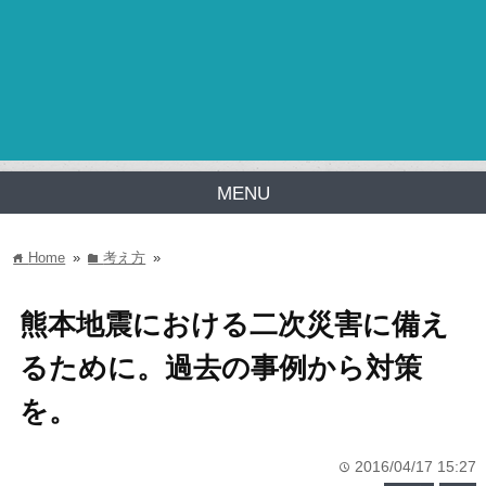
MENU
Home
»
考え方
»
home
folder
熊本地震における二次災害に備え
るために。過去の事例から対策
を。
2016/04/17 15:27
time