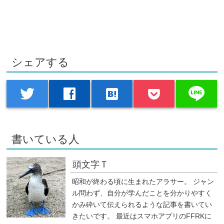
シェアする
line
twitter
facebook
hatenabookmark
書いている人
頭文字Ｔ
昭和が終わる頃に生まれたアラサー。 ジャン
ル問わず、自分が学んだことを分かりやすく
かみ砕いて伝えられるような記事を書いてい
きたいです。 最近はスマホアプリのFFRKに