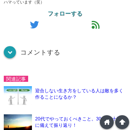
ハマっています（笑）
フォローする
twitter
feed
コメントする
down
関連記事
迎合しない生き方をしている人は敵を多く
作ることになるか？
20代でやっておくべきこと。30歳(三十路)
home
arrowup
に備えて振り返り！