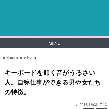
MENU
Home
»
物申す
»
home
folder
キーボードを叩く音がうるさい
人。自称仕事ができる男や女たち
の特徴。
2016/12/03 17:13
time