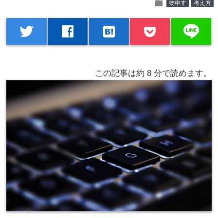
folder
物申す
考え方
line
twitter
facebook
hatenabookmark
この記事は約
8
分で読めます。