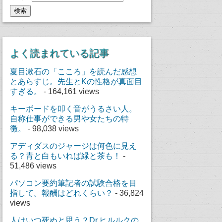
よく読まれている記事
夏目漱石の「こころ」を読んだ感想
とあらすじ。先生とKの性格が真面目
すぎる。
- 164,161 views
キーボードを叩く音がうるさい人。
自称仕事ができる男や女たちの特
徴。
- 98,038 views
アディダスのジャージは何色に見え
る？青と白もいれば緑と茶も！
-
51,486 views
パソコン要約筆記者の試験合格を目
指して。報酬はどれくらい？
- 36,824
views
人はいつ死ぬと思う？Dr.ヒルルクの