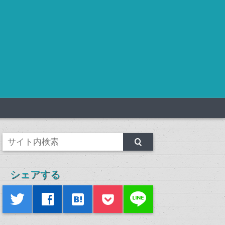
シェアする
line
twitter
facebook
hatenabookmark