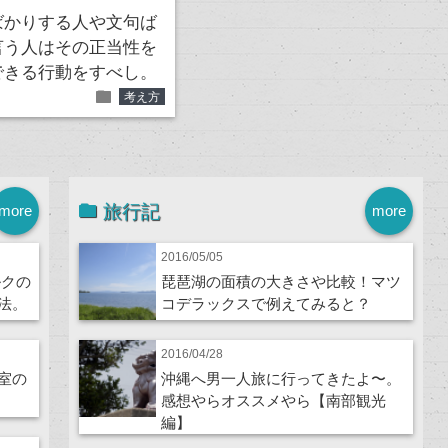
ばかりする人や文句ば
言う人はその正当性を
できる行動をすべし。
folder
考え方
旅行記
more
more
2016/05/05
ルクの
琵琶湖の面積の大きさや比較！マツ
法。
コデラックスで例えてみると？
2016/04/28
室の
沖縄へ男一人旅に行ってきたよ〜。
感想やらオススメやら【南部観光
編】