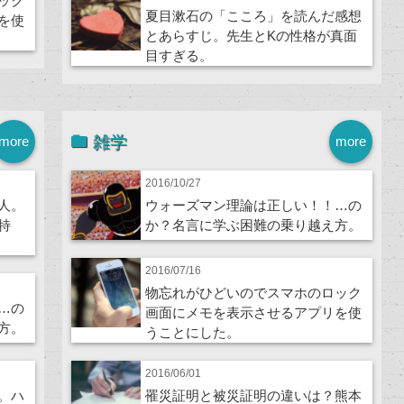
ック
夏目漱石の「こころ」を読んだ感想
を使
とあらすじ。先生とKの性格が真面
目すぎる。
雑学
more
more
2016/10/27
人。
ウォーズマン理論は正しい！！…の
特
か？名言に学ぶ困難の乗り越え方。
2016/07/16
物忘れがひどいのでスマホのロック
…の
画面にメモを表示させるアプリを使
方。
うことにした。
2016/06/01
。ハ
罹災証明と被災証明の違いは？熊本