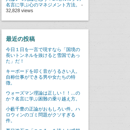
名言に学ぶ心のマネジメント方法。
-
32,828 views
最近の投稿
今日１日を一言で現すなら「国境の
長いトンネルを抜けると雪国であっ
た」だ！
キーボードを叩く音がうるさい人。
自称仕事ができる男や女たちの特
徴。
ウォーズマン理論は正しい！！…の
か？名言に学ぶ困難の乗り越え方。
小藪千豊の正論がおもしろい件。ハ
ロウィンのゴミ問題がクソすぎる
件。