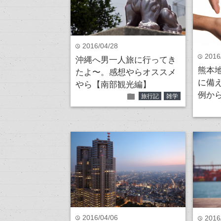
2016/04/28
time
2016
time
沖縄へ男一人旅に行ってき
熊本
たよ〜。感想やらオススメ
に備
やら【南部観光編】
例か
folder
旅行記
雑学
2016/04/06
time
2016
time