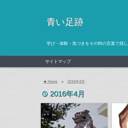
青い足跡
学び・体験・気づきをその時の言葉で残し
サイトマップ
Home
»
2016年4月
home
2016年4月
time