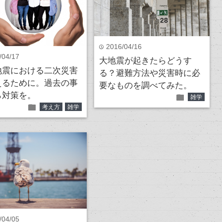
2016/04/16
time
/04/17
大地震が起きたらどうす
地震における二次災害
る？避難方法や災害時に必
えるために。過去の事
要なものを調べてみた。
ら対策を。
folder
雑学
folder
考え方
雑学
/04/05