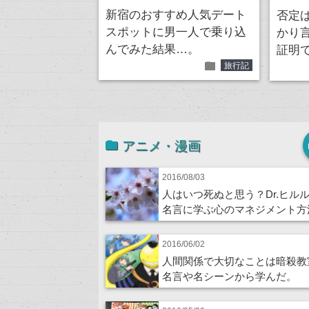
新宿のおすすめ人気デート
否定
スポットに男一人で乗り込
かり
んでみた結果…。
証明
folder
旅行記
アニメ・漫画
2016/08/03
人はいつ死ぬと思う？Dr.ヒル
名言に学ぶ心のマネジメント方
2016/06/02
人間関係で大切なことは暗殺教
名言や名シーンから学んだ。