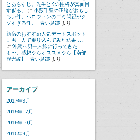
とあらすじ。先生とKの性格が真面目
すぎる。
に
小藪千豊の正論がおもし
ろい件。ハロウィンのゴミ問題がク
ソすぎる件。 | 青い足跡
より
新宿のおすすめ人気デートスポット
に男一人で乗り込んでみた結果…。
に
沖縄へ男一人旅に行ってきた
よ〜。感想やらオススメやら【南部
観光編】 | 青い足跡
より
アーカイブ
2017年3月
2016年12月
2016年10月
2016年9月