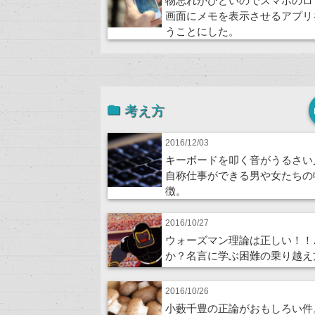
物忘れがひどいのでスマホのロ
画面にメモを表示させるアプリ
うことにした。
考え方
2016/12/03
キーボードを叩く音がうるさい
自称仕事ができる男や女たちの
徴。
2016/10/27
ウォーズマン理論は正しい！！
か？名言に学ぶ困難の乗り越え
2016/10/26
小藪千豊の正論がおもしろい件