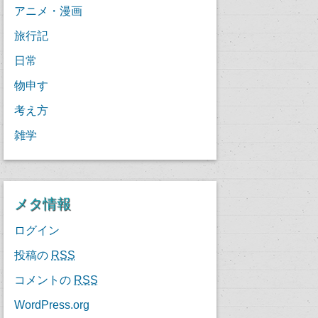
アニメ・漫画
旅行記
日常
物申す
考え方
雑学
メタ情報
ログイン
投稿の
RSS
コメントの
RSS
WordPress.org