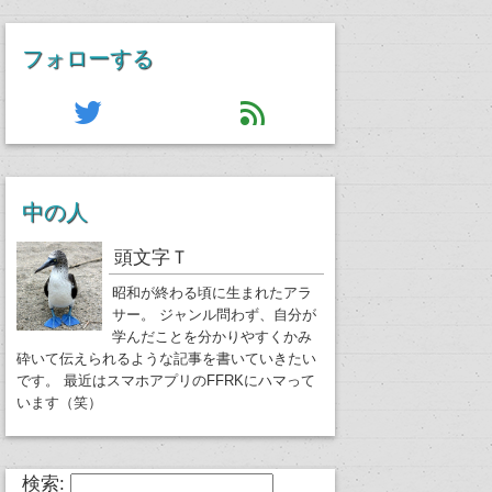
フォローする
twitter
feed
中の人
頭文字Ｔ
昭和が終わる頃に生まれたアラ
サー。 ジャンル問わず、自分が
学んだことを分かりやすくかみ
砕いて伝えられるような記事を書いていきたい
です。 最近はスマホアプリのFFRKにハマって
います（笑）
検索: