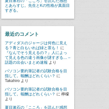
夏目漱石の「こころ」を読んだ感想
とあらすじ。先生とKの性格が真面目
すぎる。
最近のコメント
アディダスのジャージは何色に見え
る？青と白もいれば緑と茶も！
に
『なんでそう見えるの？』人によっ
て見える色の違う画像が謎すぎる… –
話題の出会いまとめ速報
より
パソコン要約筆記者の試験合格を目
指して。報酬はどれくらい？
に
Takahiro
より
パソコン要約筆記者の試験合格を目
指して。報酬はどれくらい？
に
檸檬
より
夏目漱石の「こころ」を読んだ感想