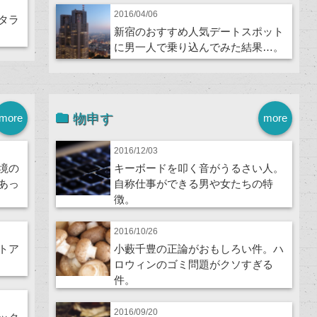
2016/04/06
タラ
新宿のおすすめ人気デートスポット
に男一人で乗り込んでみた結果…。
物申す
more
more
2016/12/03
境の
キーボードを叩く音がうるさい人。
あっ
自称仕事ができる男や女たちの特
徴。
2016/10/26
トア
小藪千豊の正論がおもしろい件。ハ
ロウィンのゴミ問題がクソすぎる
件。
2016/09/20