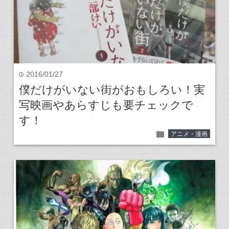
2016/01/27
time
僕だけがいない街がおもしろい！実
写映画やあらすじも要チェックで
す！
folder
アニメ・漫画