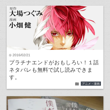
2016/02/21
time
プラチナエンドがおもしろい！１話
ネタバレも無料で試し読みできま
す。
folder
アニメ・漫画