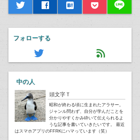
line
twitter
facebook
hatenabookmark
フォローする
twitter
feed
中の人
頭文字Ｔ
昭和が終わる頃に生まれたアラサー。
ジャンル問わず、自分が学んだことを
分かりやすくかみ砕いて伝えられるよ
うな記事を書いていきたいです。 最近
はスマホアプリのFFRKにハマっています（笑）