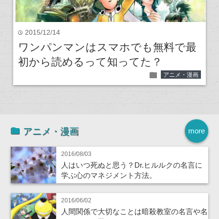
2015/12/14
time
ワンパンマンはスマホでも無料で最
初から読めるって知ってた？
folder
アニメ・漫画
アニメ・漫画
more
2016/08/03
人はいつ死ぬと思う？Dr.ヒルルクの名言に
学ぶ心のマネジメント方法。
2016/06/02
人間関係で大切なことは暗殺教室の名言や名