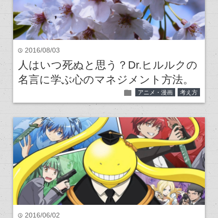
2016/08/03
time
人はいつ死ぬと思う？Dr.ヒルルクの
名言に学ぶ心のマネジメント方法。
folder
アニメ・漫画
考え方
2016/06/02
time