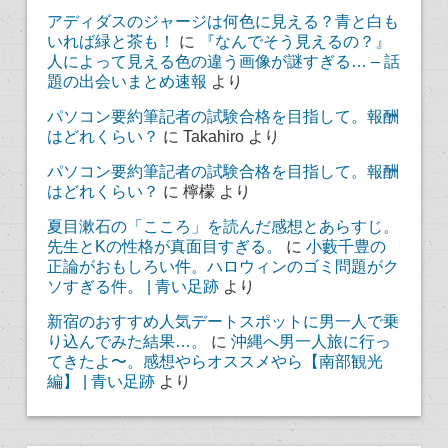
アディダスのジャージは何色に見える？青と白も
いれば緑と茶も！
に
『なんでそう見えるの？』
人によって見える色の違う画像が謎すぎる… – 話
題の出会いまとめ速報
より
パソコン要約筆記者の試験合格を目指して。報酬
はどれくらい？
に
Takahiro
より
パソコン要約筆記者の試験合格を目指して。報酬
はどれくらい？
に
檸檬
より
夏目漱石の「こころ」を読んだ感想とあらすじ。
先生とKの性格が真面目すぎる。
に
小藪千豊の
正論がおもしろい件。ハロウィンのゴミ問題がク
ソすぎる件。 | 青い足跡
より
新宿のおすすめ人気デートスポットに男一人で乗
り込んでみた結果…。
に
沖縄へ男一人旅に行っ
てきたよ〜。感想やらオススメやら【南部観光
編】 | 青い足跡
より