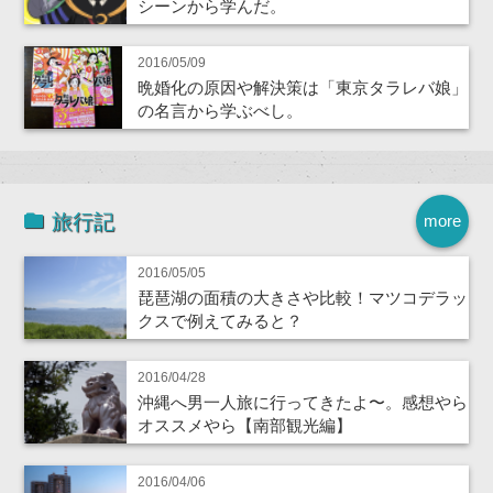
シーンから学んだ。
2016/05/09
晩婚化の原因や解決策は「東京タラレバ娘」
の名言から学ぶべし。
旅行記
more
2016/05/05
琵琶湖の面積の大きさや比較！マツコデラッ
クスで例えてみると？
2016/04/28
沖縄へ男一人旅に行ってきたよ〜。感想やら
オススメやら【南部観光編】
2016/04/06