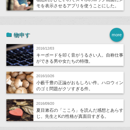
モを表示させるアプリを使うことにした。
物申す
more
2016/12/03
キーボードを叩く音がうるさい人。自称仕事
ができる男や女たちの特徴。
2016/10/26
小藪千豊の正論がおもしろい件。ハロウィン
のゴミ問題がクソすぎる件。
2016/09/20
夏目漱石の「こころ」を読んだ感想とあらす
じ。先生とKの性格が真面目すぎる。