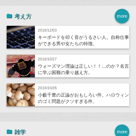
考え方
more
2016/12/03
キーボードを叩く音がうるさい人。自称仕事
ができる男や女たちの特徴。
2016/10/27
ウォーズマン理論は正しい！！…のか？名言
に学ぶ困難の乗り越え方。
2016/10/26
小藪千豊の正論がおもしろい件。ハロウィン
のゴミ問題がクソすぎる件。
雑学
more