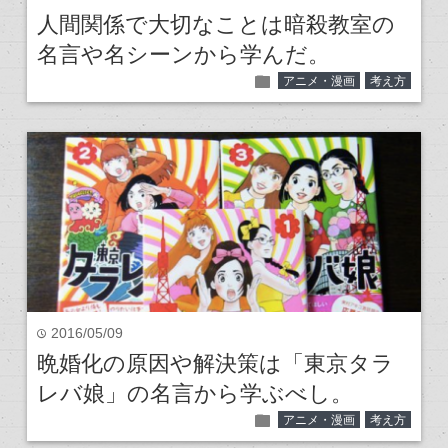
人間関係で大切なことは暗殺教室の
名言や名シーンから学んだ。
folder
アニメ・漫画
考え方
2016/05/09
time
晩婚化の原因や解決策は「東京タラ
レバ娘」の名言から学ぶべし。
folder
アニメ・漫画
考え方